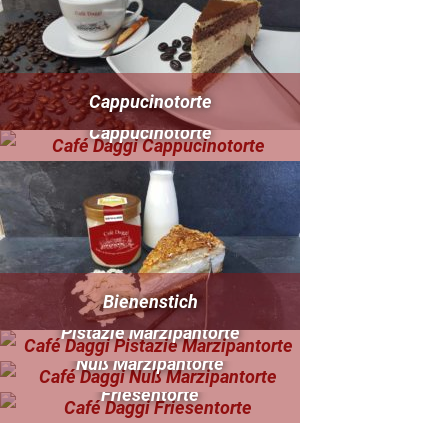
Cappucinotorte
Cappucinotorte
Bienenstich
Pistazie Marzipantorte
Nuß Marzipantorte
Friesentorte