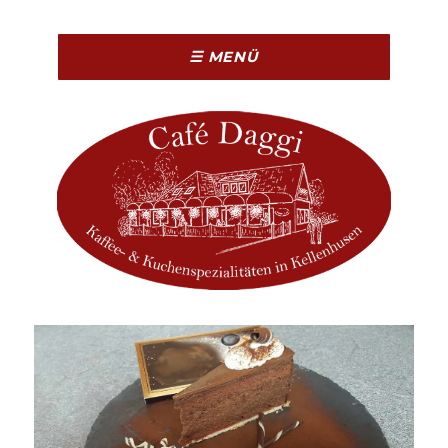
☰ MENÜ